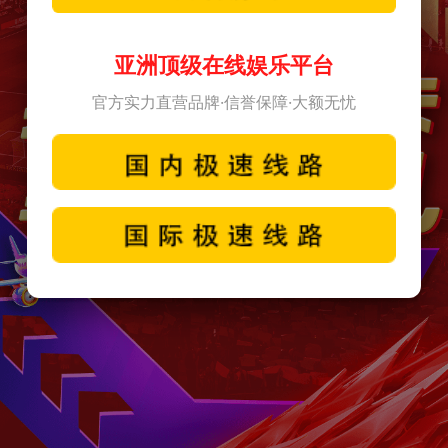
亚洲顶级在线娱乐平台
官方实力直营品牌·信誉保障·大额无忧